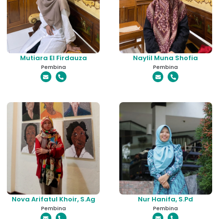
Mutiara El Firdauza
Naylil Muna Shofia
Pembina
Pembina
Nova Arifatul Khoir, S.Ag
Nur Hanifa, S.Pd
Pembina
Pembina