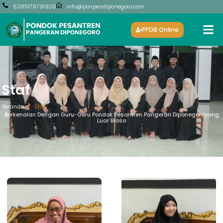
6285179791926
info@ponpesdiponegoro.com
PPDB Online
Staf
Beranda
Staf
Berkenalan Dengan Guru-Guru Pondok Pesantren Pangeran Diponegoroyang
Luar Biasa